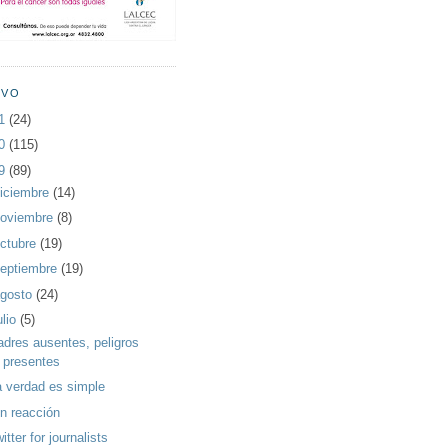
IVO
11
(24)
10
(115)
09
(89)
iciembre
(14)
oviembre
(8)
ctubre
(19)
eptiembre
(19)
gosto
(24)
ulio
(5)
adres ausentes, peligros
presentes
a verdad es simple
in reacción
itter for journalists