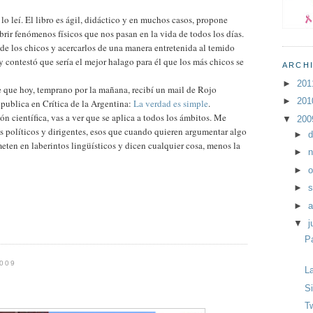
lo leí. El libro es ágil, didáctico y en muchos casos, propone
rir fenómenos físicos que nos pasan en la vida de todos los días.
s de los chicos y acercarlos de una manera entretenida al temido
y contestó que sería el mejor halago para él que los más chicos se
ARCH
►
20
e que hoy, temprano por la mañana, recibí un mail de Rojo
►
20
publica en Crítica de la Argentina:
La verdad es simple
.
ión científica, vas a ver que se aplica a todos los ámbitos. Me
▼
20
s políticos y dirigentes, esos que cuando quieren argumentar algo
►
d
meten en laberintos lingüísticos y dicen cualquier cosa, menos la
►
n
►
o
►
s
►
a
▼
j
P
2009
L
S
Tw