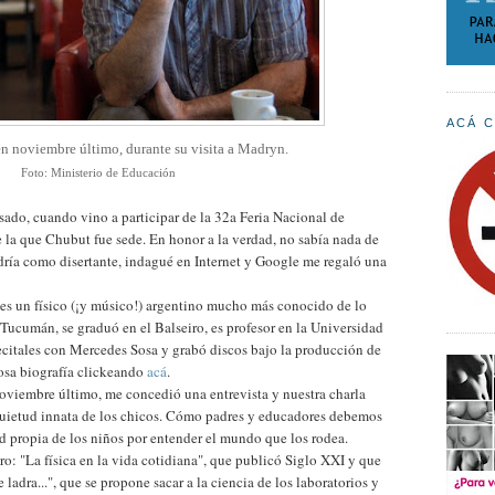
ACÁ C
en noviembre último, durante su visita a Madryn.
Foto: Ministerio de Educación
ado, cuando vino a participar de la 32a Feria Nacional de
 la que Chubut fue sede. En honor a la verdad, no sabía nada de
ndría como disertante, indagué en Internet y Google me regaló una
e es un físico (¡y músico!) argentino mucho más conocido de lo
Tucumán, se graduó en el Balseiro, es profesor en la Universidad
ecitales con Mercedes Sosa y grabó discos bajo la producción de
dosa biografía clickeando
acá
.
noviembre último, me concedió una entrevista y nuestra charla
quietud innata de los chicos. Cómo padres y educadores debemos
dad propia de los niños por entender el mundo que los rodea.
ro: "La física en la vida cotidiana", que publicó Siglo XXI y que
 ladra...", que se propone sacar a la ciencia de los laboratorios y