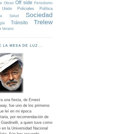
Off side
te
Obras
Periodismo
 Unión
Policiales
Política
Sociedad
ia
Salud
Trelew
Tránsito
gía
o
Verano
 LA MESA DE LUZ...
ra una fiesta, de Ernest
ay, fue uno de los primeros
que leí en mi época
itaria, por recomendación de
iardinelli, a quien tuve como
 en la Universidad Nacional
lata. Aún hoy recuerdo