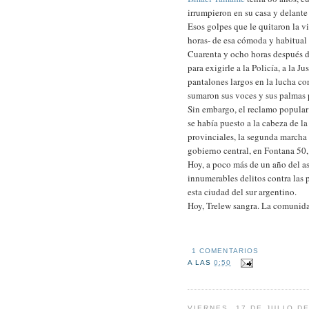
irrumpieron en su casa y delante
Esos golpes que le quitaron la v
horas- de esa cómoda y habitual
Cuarenta y ocho horas después de
para exigirle a la Policía, a la J
pantalones largos en la lucha c
sumaron sus voces y sus palmas p
Sin embargo, el reclamo popular
se había puesto a la cabeza de l
provinciales, la segunda marcha p
gobierno central, en Fontana 50
Hoy, a poco más de un año del a
innumerables delitos contra las 
esta ciudad del sur argentino.
Hoy, Trelew sangra. La comunidad
1 COMENTARIOS
A LAS
0:50
VIERNES, 17 DE JULIO DE