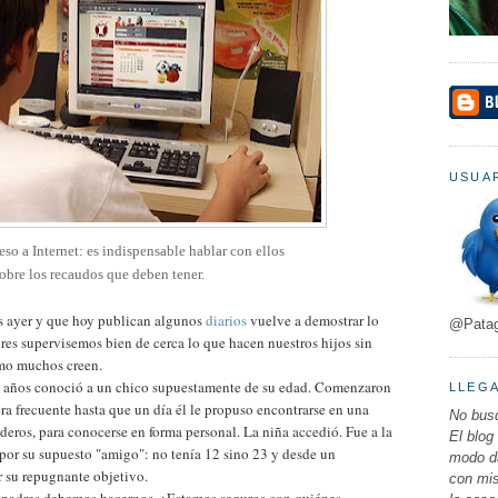
USUAR
so a Internet: es indispensable hablar con ellos
obre los recaudos que deben tener.
s ayer y que hoy publican algunos
diarios
vuelve a demostrar lo
@Pata
res supervisemos bien de cerca lo que hacen nuestros hijos sin
omo muchos creen.
12 años conoció a un chico supuestamente de su edad. Comenzaron
LLEG
a frecuente hasta que un día él le propuso encontrarse en una
No busq
deros, para conocerse en forma personal. La niña accedió. Fue a la
El blog
por su supuesto "amigo": no tenía 12 sino 23 y desde un
modo da
r su repugnante objetivo.
con mi