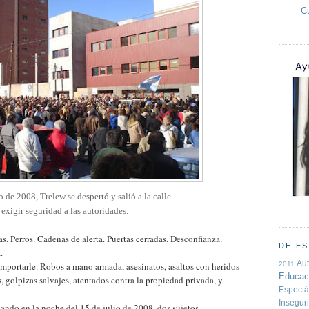
C
o de 2008, Trelew se despertó y salió a la calle
 exigir seguridad a las autoridades.
s. Perros. Cadenas de alerta. Puertas cerradas. Desconfianza.
DE ES
.
Au
importarle. Robos a mano armada, asesinatos, asaltos con heridos
2011
Educac
, golpizas salvajes, atentados contra la propiedad privada, y
Espectá
Insegur
ando en la noche del 15 de julio de 2008, dos sujetos