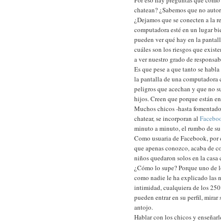
Por eso hay preguntas que como
chatean? ¿Sabemos que no autori
¿Dejamos que se conecten a la r
computadora esté en un lugar bie
pueden ver qué hay en la pantall
cuáles son los riesgos que exis
a ver nuestro grado de responsab
Es que pese a que tanto se habla 
la pantalla de una computadora 
peligros que acechan y que no su
hijos. Creen que porque están en 
Muchos chicos -hasta fomentados
chatear, se incorporan al
Facebo
minuto a minuto, el rumbo de su
Como usuaria de Facebook, por e
que apenas conozco, acaba de co
niños quedaron solos en la casa 
¿Cómo lo supe? Porque uno de l
como nadie le ha explicado las 
intimidad, cualquiera de los 250 
pueden entrar en su perfil, mirar 
antojo.
Hablar con los chicos y enseñar