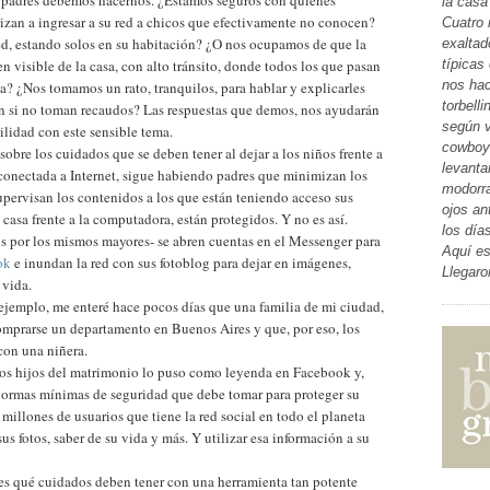
 padres debemos hacernos. ¿Estamos seguros con quiénes
la casa
zan a ingresar a su red a chicos que efectivamente no conocen?
Cuatro 
ed, estando solos en su habitación? ¿O nos ocupamos de que la
exaltad
n visible de la casa, con alto tránsito, donde todos los que pasan
típicas
nos hac
a? ¿Nos tomamos un rato, tranquilos, para hablar y explicarles
torbell
ten si no toman recaudos? Las respuestas que demos, nos ayudarán
según v
ilidad con este sensible tema.
cowboys
sobre los cuidados que se deben tener al dejar a los niños frente a
levanta
conectada a Internet, sigue habiendo padres que minimizan los
modorra
pervisan los contenidos a los que están teniendo acceso sus
ojos an
casa frente a la computadora, están protegidos. Y no es así.
los día
 por los mismos mayores- se abren cuentas en el Messenger para
Aquí es
ok
e inundan la red con sus fotoblog para dejar en imágenes,
Llegaro
 vida.
jemplo, me enteré hace pocos días que una familia de mi ciudad,
mprarse un departamento en Buenos Aires y que, por eso, los
con una niñera.
os hijos del matrimonio lo puso como leyenda en Facebook y,
normas mínimas de seguridad que debe tomar para proteger su
millones de usuarios que tiene la red social en todo el planeta
sus fotos, saber de su vida y más. Y utilizar esa información a su
les qué cuidados deben tener con una herramienta tan potente