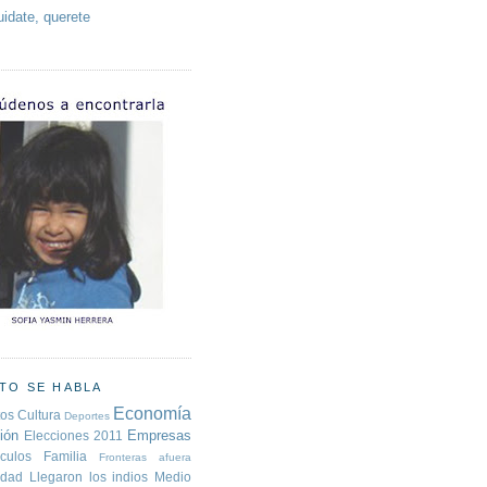
uidate, querete
TO SE HABLA
Economía
tos
Cultura
Deportes
ión
Empresas
Elecciones 2011
culos
Familia
Fronteras afuera
idad
Llegaron los indios
Medio