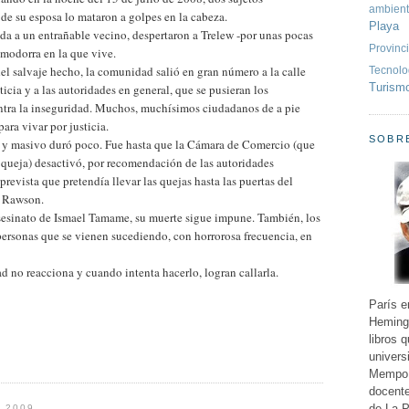
ambien
 de su esposa lo mataron a golpes en la cabeza.
Playa
ida a un entrañable vecino, despertaron a Trelew -por unas pocas
Provinc
 modorra en la que vive.
l salvaje hecho, la comunidad salió en gran número a la calle
Tecnolo
Turism
usticia y a las autoridades en general, que se pusieran los
ontra la inseguridad. Muchos, muchísimos ciudadanos de a pie
ara vivar por justicia.
SOBRE
 y masivo duró poco. Fue hasta que la Cámara de Comercio (que
a queja) desactivó, por recomendación de las autoridades
revista que pretendía llevar las quejas hasta las puertas del
, Rawson.
sesinato de Ismael Tamame, su muerte sigue impune. También, los
personas que se vienen sucediendo, con horrorosa frecuencia, en
 no reacciona y cuando intenta hacerlo, logran callarla.
París e
Hemingw
libros 
univers
Mempo G
docente
de La P
 2009