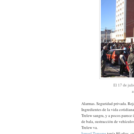
El 17 de juli
a
Alarmas. Seguridad privada. Reja
Ingredientes de la vida cotidiana
Trelew sangra, y a pocos parece 
de bala, sustracción de vehículos
Trelew va.
Ismael Tamame
tenía 80 años, cu