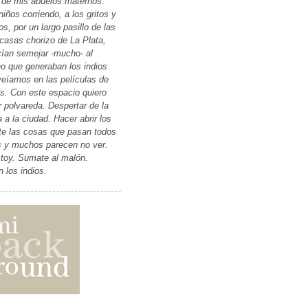
 de mis abuelos maternos.
niños corriendo, a los gritos y
os, por un largo pasillo de las
 casas chorizo de La Plata,
ían semejar -mucho- al
ino que generaban los indios
eíamos en las películas de
. Con este espacio quiero
r polvareda. Despertar de la
 a la ciudad. Hacer abrir los
te las cosas que pasan todos
s y muchos parecen no ver.
toy. Sumate al malón.
n los indios.