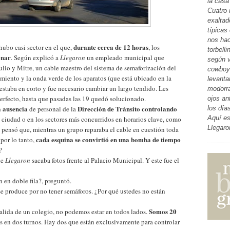
la casa
Cuatro 
exaltad
típicas
nos hac
durante cerca de 12 horas
hubo casi sector en el que,
, los
torbell
onar
. Según explicó a
Llegaron
un empleado municipal que
según v
Julio y Mitre, un cable maestro del sistema de semaforización del
cowboys
iento y la onda verde de los aparatos (que está ubicado en la
levanta
staba en corto y fue necesario cambiar un largo tendido. Les
modorra
sperfecto, hasta que pasadas las 19 quedó solucionado.
ojos an
a ausencia
Dirección de Tránsito controlando
de personal de la
los día
Aquí es
a ciudad o en los sectores más concurridos en horarios clave, como
Llegaro
 pensó que, mientras un grupo reparaba el cable en cuestión toda
cada esquina se convirtió en una bomba de tiempo
 por lo tanto,
?
ue
Llegaron
sacaba fotos frente al Palacio Municipal. Y este fue el
 en doble fila?, preguntó.
se produce por no tener semáforos. ¿Por qué ustedes no están
Somos 20
 salida de un colegio, no podemos estar en todos lados.
os en dos turnos. Hay dos que están exclusivamente para controlar