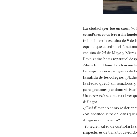
La ciudad ayer fue un caos
. No 
semáforos estuvieron sin funci
trabajaba en la esquina de 9 de 
equipo que coordina el funcionam
esquina de 25 de Mayo y Mitre) e
llevó varias horas reparar el de
llamó la atención l
Ahora bien,
las esquinas más peligrosas de l
la salida de los colegios
. ¿Nadie
la ciudad quedó sin semáforos y,
para peatones y automovilistas
Un
zorro gris
se detuvo al ver q
diálogo:
-¿Está filmando cómo se detienen
-No, sacando fotos del caos que 
dirigiendo el tránsito?
-Yo recién salgo de controlar la
inspectores
de tránsito, dividid