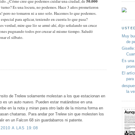
50.000
dido. ¿Cómo cree que podemos cuidar una ciudad, de
r turno? Es una locura, no podemos. Hace 3 años prometieron
 eh! pero no tomaron ni a uno solo. Hacemos lo que podemos.
 especial para aplicar, teniendo en cuenta lo que pasa?
 es verdad, mire que lío se armó ahí, dijo señalando un cruce
USTED
tones pugnando todos por cruzar al mismo tiempo. Saludó
Muy bu
nar el silbato.
de p
Giselle
Cuan
Es una 
prom
El artì
para 
despues
la ve
ensito de Trelew solamente molestan a los que estacionan en
ndo es un auto nuevo. Pueden estar matándose en una
ibe en la nota y miran para otro lado de la misma forma en
asan chatarras. Para andar por Trelew sin que molesten los
lir en un Falcon 68 sin guardabarros ni patente.
2010 A LAS 19:08