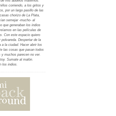
 de mis abuelos maternos.
niños corriendo, a los gritos y
os, por un largo pasillo de las
 casas chorizo de La Plata,
ían semejar -mucho- al
ino que generaban los indios
eíamos en las películas de
. Con este espacio quiero
r polvareda. Despertar de la
 a la ciudad. Hacer abrir los
te las cosas que pasan todos
s y muchos parecen no ver.
toy. Sumate al malón.
n los indios.