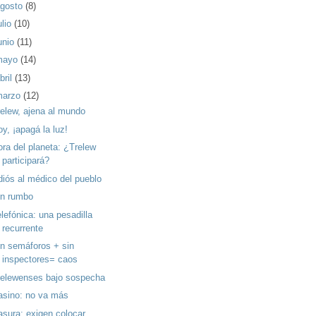
gosto
(8)
ulio
(10)
unio
(11)
mayo
(14)
bril
(13)
marzo
(12)
relew, ajena al mundo
y, ¡apagá la luz!
ora del planeta: ¿Trelew
participará?
diós al médico del pueblo
in rumbo
lefónica: una pesadilla
recurrente
in semáforos + sin
inspectores= caos
relewenses bajo sospecha
asino: no va más
asura: exigen colocar