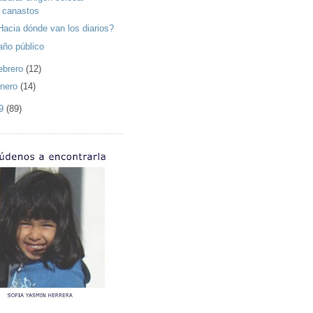
canastos
Hacia dónde van los diarios?
año público
ebrero
(12)
nero
(14)
09
(89)