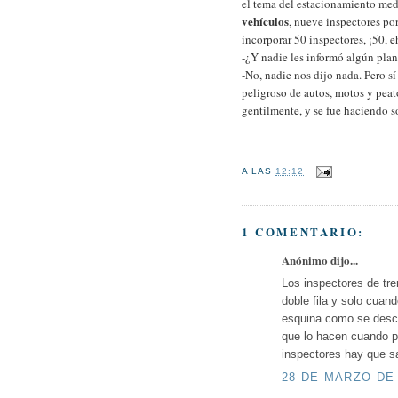
el tema del estacionamiento me
vehículos
, nueve inspectores po
incorporar 50 inspectores, ¡50,
-¿Y nadie les informó algún plan
-No, nadie nos dijo nada. Pero sí
peligroso de autos, motos y pea
gentilmente, y se fue haciendo so
A LAS
12:12
1 COMENTARIO:
Anónimo dijo...
Los inspectores de tr
doble fila y solo cua
esquina como se descr
que lo hacen cuando p
inspectores hay que sa
28 DE MARZO DE 