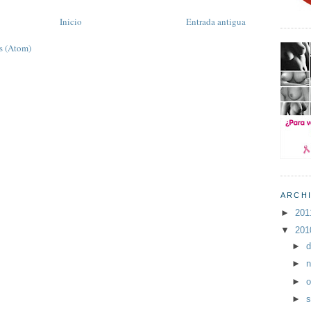
Inicio
Entrada antigua
s (Atom)
ARCH
►
20
▼
20
►
d
►
n
►
o
►
s