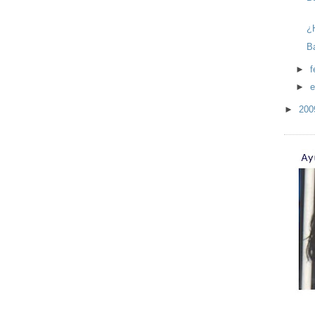
¿
B
►
f
►
e
►
20