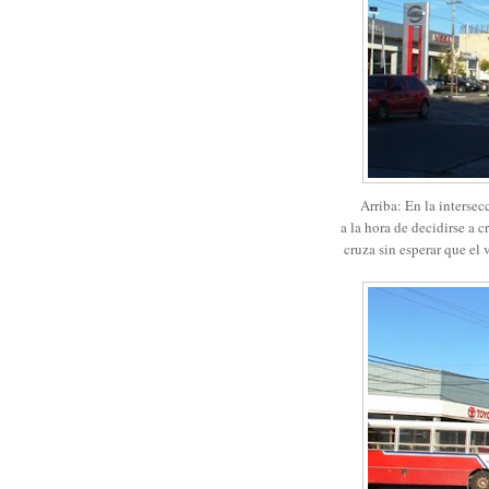
Arriba: En la intersec
a la hora de decidirse a 
cruza sin esperar que el 