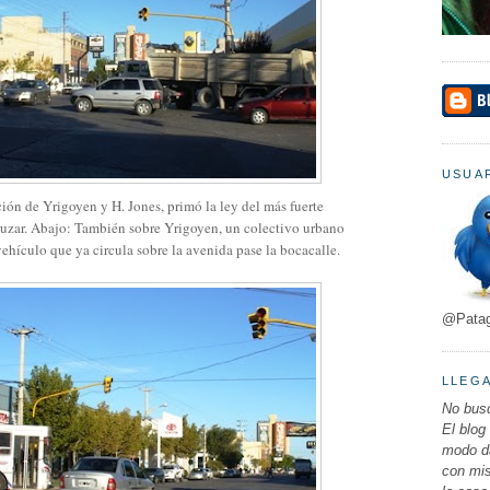
USUAR
ción de Yrigoyen y H. Jones, primó la ley del más fuerte
cruzar. Abajo: También sobre Yrigoyen, un colectivo urbano
vehículo que ya circula sobre la avenida pase la bocacalle.
@Pata
LLEG
No busq
El blog
modo da
con mi