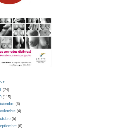
IVO
11
(24)
10
(115)
iciembre
(6)
oviembre
(4)
ctubre
(5)
eptiembre
(6)