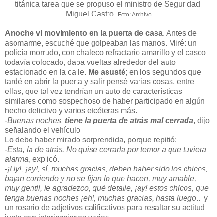
titánica tarea que se propuso el ministro de Seguridad,
Miguel Castro.
Foto: Archivo
Anoche vi movimiento en la puerta de casa
. Antes de
asomarme, escuché que golpeaban las manos. Miré: un
policía morrudo, con chaleco refractario amarillo y el casco
todavía colocado, daba vueltas alrededor del auto
estacionado en la calle.
Me asusté
; en los segundos que
tardé en abrir la puerta y salir pensé varias cosas, entre
ellas, que tal vez tendrían un auto de características
similares como sospechoso de haber participado en algún
hecho delictivo y varios etcéteras más.
-
Buenas noches,
tiene la puerta de atrás mal cerrada
, dijo
señalando el vehículo
Lo debo haber mirado sorprendida, porque repitió:
-
Esta, la de atrás. No quise cerrarla por temor a que tuviera
alarma
, explicó.
-
¡Uy!, ¡ay!, sí, muchas gracias, deben haber sido los chicos,
bajan corriendo y no se fijan lo que hacen, muy amable,
muy gentil, le agradezco, qué detalle, ¡ay! estos chicos, que
tenga buenas noches ¡eh!, muchas gracias, hasta luego
... y
un rosario de adjetivos calificativos para resaltar su actitud