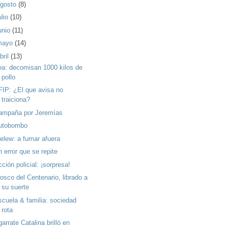
gosto
(8)
ulio
(10)
unio
(11)
mayo
(14)
bril
(13)
ea: decomisan 1000 kilos de
pollo
FIP: ¿El que avisa no
traiciona?
ampaña por Jeremías
utobombo
relew: a fumar afuera
 error que se repite
ción policial: ¡sorpresa!
osco del Centenario, librado a
su suerte
scuela & familia: sociedad
rota
arrate Catalina brilló en