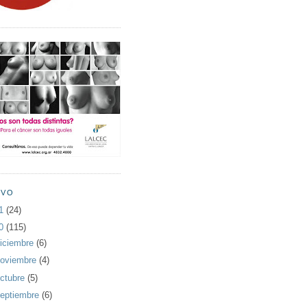
IVO
11
(24)
10
(115)
iciembre
(6)
oviembre
(4)
ctubre
(5)
eptiembre
(6)