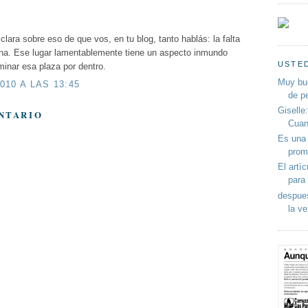
lara sobre eso de que vos, en tu blog, tanto hablás: la falta
na. Ese lugar lamentablemente tiene un aspecto inmundo
USTED
minar esa plaza por dentro.
Muy bu
010 A LAS 13:45
de p
Giselle
NTARIO
Cuan
Es una 
prom
El artì
para 
despues
la ve