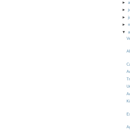
►
a
►
j
►
j
►
▼
a
V
A
C
A
T
Un
Ac
Ki
E
Ag