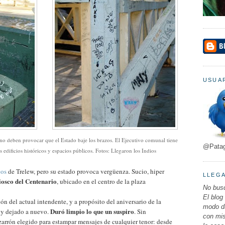
USUAR
no deben provocar que el Estado baje los brazos. El Ejecutivo comunal tiene
@Pata
s edificios históricos y espacios públicos. Fotos: Llegaron los Indios
cos
de Trelew, pero
su estado provoca vergüenza
. Sucio, hiper
LLEG
osco del Centenario
, ubicado en el centro de la plaza
No busq
El blog
ión del actual intendente, y a propósito del aniversario de la
modo da
Duró limpio lo que un suspiro
o y dejado a nuevo.
. Sin
con mi
zarrón elegido para estampar mensajes de cualquier tenor: desde