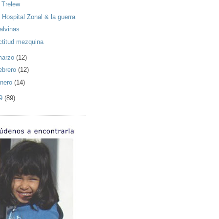
Trelew
 Hospital Zonal & la guerra
alvinas
ctitud mezquina
marzo
(12)
ebrero
(12)
nero
(14)
09
(89)