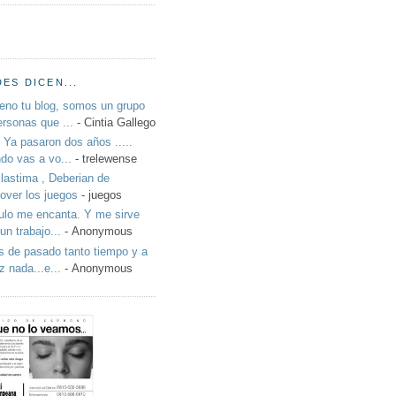
ES DICEN...
eno tu blog, somos un grupo
ersonas que ...
- Cintia Gallego
: Ya pasaron dos años .....
do vas a vo...
- trelewense
lastima , Deberian de
over los juegos
- juegos
culo me encanta. Y me sirve
un trabajo...
- Anonymous
 de pasado tanto tiempo y a
z nada...e...
- Anonymous