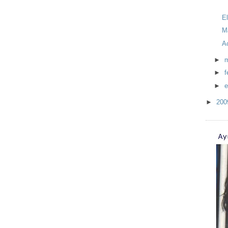
El
M
A
►
►
f
►
e
►
20