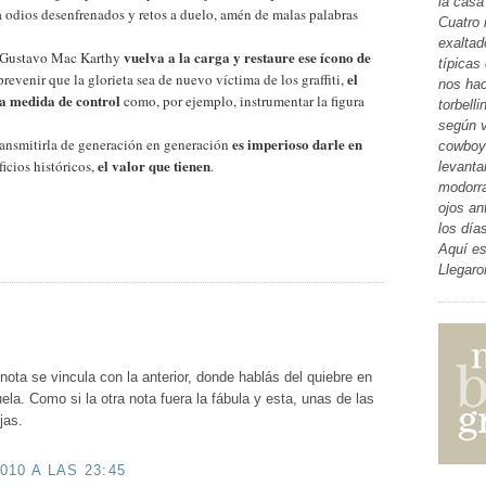
la casa
 odios desenfrenados y retos a duelo, amén de malas palabras
Cuatro 
exaltad
vuelva a la carga y restaure ese ícono de
 Gustavo Mac Karthy
típicas
el
revenir que la glorieta sea de nuevo víctima de los graffiti,
nos hac
a medida de control
como, por ejemplo, instrumentar la figura
torbell
según v
es imperioso darle en
 transmitirla de generación en generación
cowboys
el valor que tienen
ficios históricos,
.
levanta
modorra
ojos an
los día
Aquí es
Llegaro
ota se vincula con la anterior, donde hablás del quiebre en
uela. Como si la otra nota fuera la fábula y esta, unas de las
jas.
010 A LAS 23:45