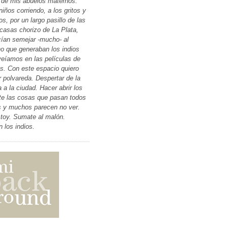
 de mis abuelos maternos.
niños corriendo, a los gritos y
os, por un largo pasillo de las
 casas chorizo de La Plata,
ían semejar -mucho- al
ino que generaban los indios
eíamos en las películas de
. Con este espacio quiero
r polvareda. Despertar de la
 a la ciudad. Hacer abrir los
te las cosas que pasan todos
s y muchos parecen no ver.
toy. Sumate al malón.
n los indios.