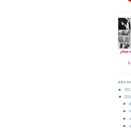
ARCH
►
20
▼
20
►
d
►
n
►
o
►
s